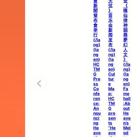
會
天
登
新
弦
《
聞
》
嘆
發
音
仙
布
乐
律
會
会
神
举
新
韻
行
闻
尋
{/la
发
夢
ng}
布
幻
{la
{/la
人
ng
ng}
文
en}
{la
》
HC
ng
{/la
TM
en}
ng}
G
Cul
{la
Pre
tur
ng
ss
e
en}
Co
Ma
Fa
nfe
p:
me
ren
HC
hall
ce:
TM
:Ab
An
G
out
nou
pre
He
nci
sen
ave
ng
ts
n’s
He
“He
Mel
ave
ave
od