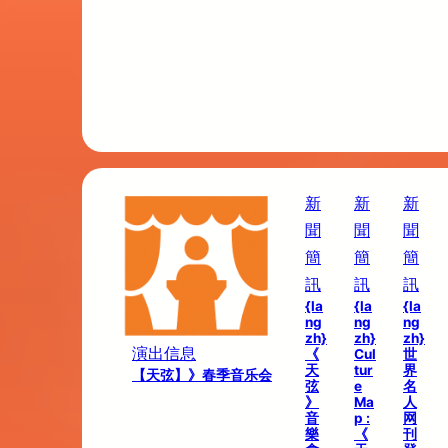
新
新
新
聞
聞
聞
簡
簡
簡
訊
訊
訊
{la
{la
{la
ng
ng
ng
zh}
zh}
zh}
演出信息
《
Cul
世
天
tur
界
【天弦】》春季音乐会
弦
e
名
》
Ma
人
音
p :
网
樂
《
刊