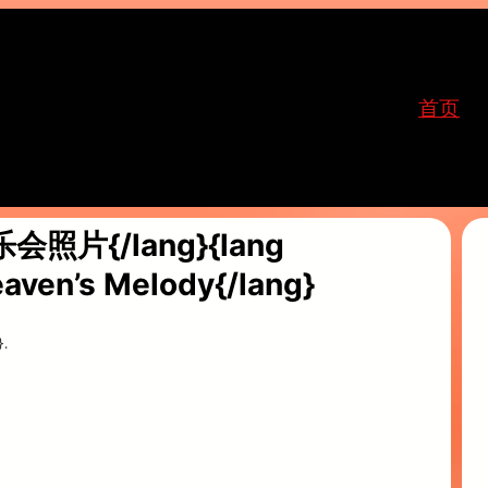
首页
会照片{/lang}{lang
aven’s Melody{/lang}
.
}