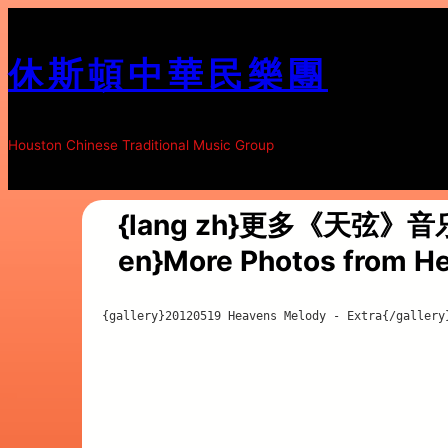
跳
至
休斯頓中華民樂團
内
容
Houston Chinese Traditional Music Group
{lang zh}更多《天弦》音乐
en}More Photos from He
{gallery}20120519 Heavens Melody - Extra{/gallery