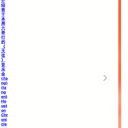
介
绍
将
于
本
周
六
举
行
的
《
天
弦
》
音
乐
会
{/la
ng}
{la
ng
en}
Ho
ust
on
Chr
oni
cle