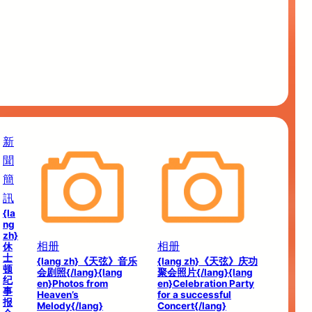
新
聞
簡
訊
{la
ng
zh}
相册
相册
休
士
{lang zh}《天弦》音乐
{lang zh}《天弦》庆功
顿
会剧照{/lang}{lang
聚会照片{/lang}{lang
纪
en}Photos from
en}Celebration Party
事
Heaven’s
for a successful
报
Melody{/lang}
Concert{/lang}