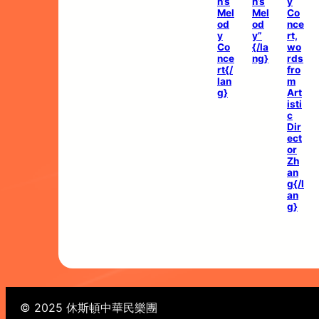
n’s
n’s
y
Mel
Mel
Co
od
od
nce
y
y”
rt,
Co
{/la
wo
nce
ng}
rds
rt{/
fro
lan
m
g}
Art
isti
c
Dir
ect
or
Zh
an
g{/l
an
g}
© 2025 休斯頓中華民樂團