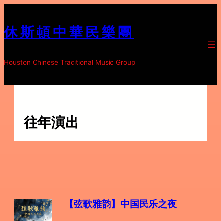
跳
至
休斯頓中華民樂團
内
容
Houston Chinese Traditional Music Group
往年演出
【弦歌雅韵】
中国民乐之夜