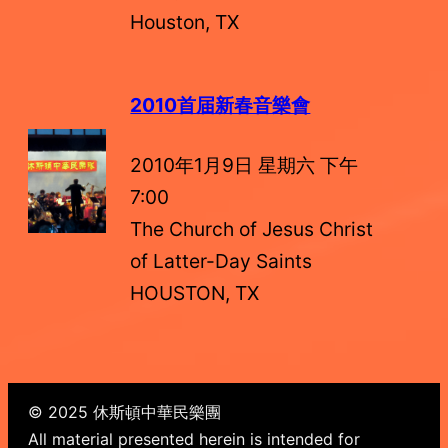
Houston, TX
2010首届新春音樂會
2010年1月9日 星期六 下午
7:00
The Church of Jesus Christ
of Latter-Day Saints
HOUSTON, TX
© 2025 休斯頓中華民樂團
All material presented herein is intended for