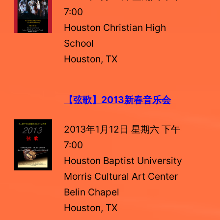
7:00
Houston Christian High
School
Houston, TX
【弦歌】2013新春音乐会
2013年1月12日 星期六 下午
7:00
Houston Baptist University
Morris Cultural Art Center
Belin Chapel
Houston, TX