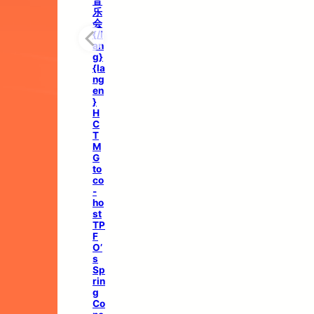
音
乐
会
{/l
an
g}
{la
ng
en
}
H
C
T
M
G
to
co
-
ho
st
TP
F
O’
s
Sp
rin
g
Co