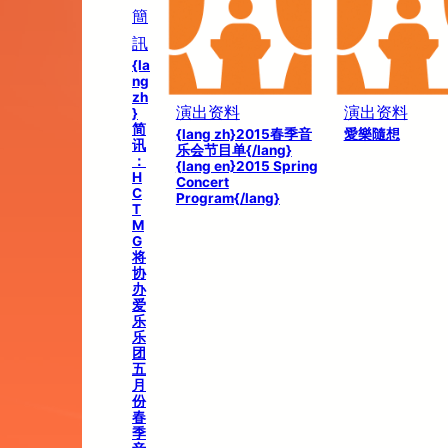
簡
訊
{la
ng
zh
演出资料
演出资料
}
简
{lang zh}2015春季音
愛樂隨想
讯
乐会节目单{/lang}
：
{lang en}2015 Spring
H
Concert
C
Program{/lang}
T
M
G
将
协
办
爱
乐
乐
团
五
月
份
春
季