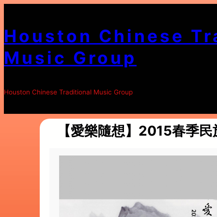
Skip
to
Houston Chinese Tr
content
Music Group
Houston Chinese Traditional Music Group
【愛樂隨想】
2015春季