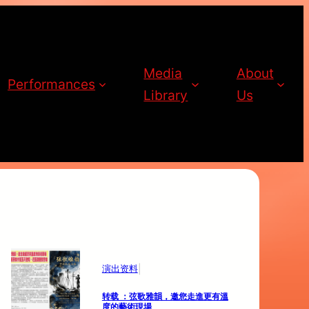
Media
About
Performances
Library
Us
|
演出资料
转载 ：弦歌雅韻，邀您走進更有溫
度的藝術現場