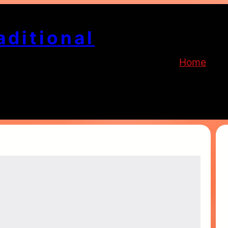
aditional
Home