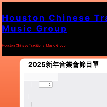
Skip
to
Houston Chinese Tr
content
Music Group
Houston Chinese Traditional Music Group
2025新年音樂會節目單