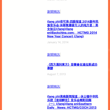
|
新聞簡訊
{lang zh}倍可亲:四眼报道 2014新年民
族音乐会:休斯敦最吸引人的地方是：美
女如云{/lang}{lang
en}Backchina.com: HCTMG 2014
New Year Concert {/lang}
January 14, 2014
|
新聞簡訊
《西方遇到東方》音樂會在達拉斯成功
舉辦
August 7, 2013
|
新聞簡訊
{lang zh}美南新闻报道：休士顿中华民
乐团【迷胡醉弦】音乐会精彩回顾
（一）{/lang}{lang en}Southern
Daily News: HCTMG/COCH 2013