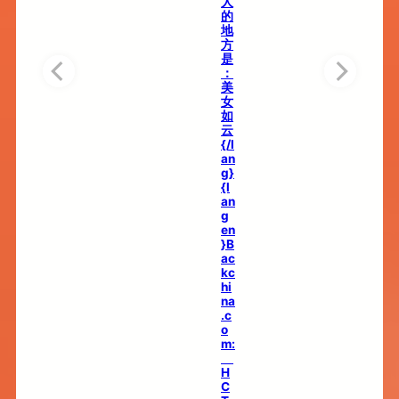
人
的
地
方
是
：
美
女
如
云
{/l
an
g}
{l
an
g
en
}B
ac
kc
hi
na
.c
o
m:
H
C