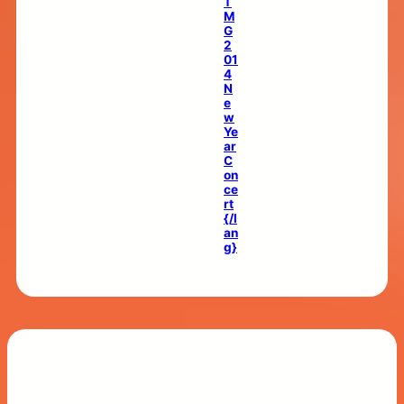
T
M
G
2
01
4
N
e
w
Ye
ar
C
on
ce
rt
{/l
an
g}