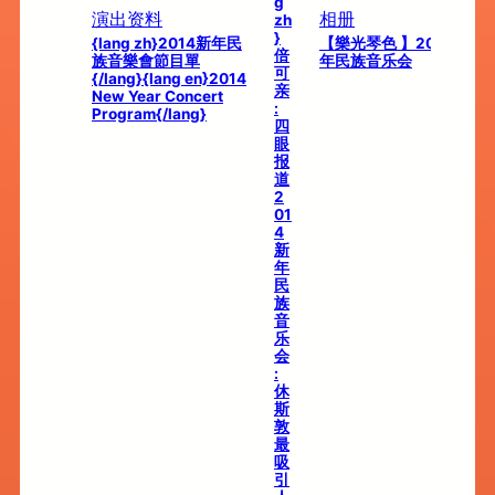
g
ANCES
演出资料
相册
zh
}
民族音乐会
{lang zh}2014新年民
【樂光琴色 】2014新
倍
族音樂會節目單
年民族音乐会
可
{/lang}{lang en}2014
亲
New Year Concert
:
Program{/lang}
四
眼
报
道
2
01
4
新
年
民
族
音
乐
会
:
休
斯
敦
最
吸
引