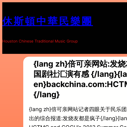
跳
至
休斯頓中華民樂團
内
容
Houston Chinese Traditional Music Group
{lang zh}倍可亲网站
国剧社汇演有感 {/lang}{la
en}backchina.com:HCT
{/lang}
{lang zh}倍可亲网站记者四眼关于民
出的综合报道:发烧友都是疯子{/lang}{lang en}