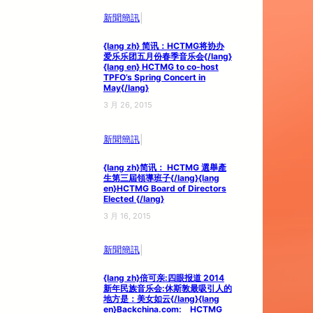
|
新聞簡訊
{lang zh} 简讯：HCTMG将协办
爱乐乐团五月份春季音乐会{/lang}
{lang en} HCTMG to co-host
TPFO’s Spring Concert in
May{/lang}
3 月 26, 2015
|
新聞簡訊
{lang zh}简讯： HCTMG 選舉產
生第三屆領導班子{/lang}{lang
en}HCTMG Board of Directors
Elected {/lang}
3 月 16, 2015
|
新聞簡訊
{lang zh}倍可亲:四眼报道 2014
新年民族音乐会:休斯敦最吸引人的
地方是：美女如云{/lang}{lang
en}Backchina.com: HCTMG