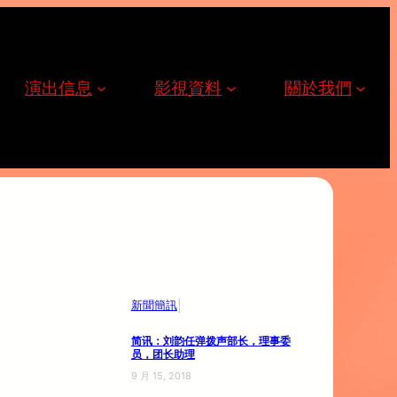
演出信息
影視資料
關於我們
|
新聞簡訊
简讯：刘韵任弹拨声部长，理事委
员，团长助理
9 月 15, 2018