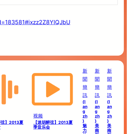
d=183581#ixzz2Z8YIQJbU
新
新
新
聞
聞
聞
簡
簡
簡
訊
訊
訊
{l
{l
{l
an
an
an
g
g
g
视频
zh
zh
zh
}
}
}
弦】2013夏
【迷胡醉弦】2013夏
魅
美
美
會
季音乐会
力
南
南