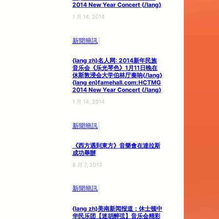
2014 New Year Concert {/lang}
1 月 14, 2014
|
新聞簡訊
{lang zh}名人网: 2014新年民族
音乐会《乐光琴色》1月11日晚在
休斯敦浸会大学伯林厅奏响{/lang}
{lang en}famehall.com:HCTMG
2014 New Year Concert {/lang}
1 月 14, 2014
|
新聞簡訊
《西方遇到東方》音樂會在達拉斯
成功舉辦
8 月 7, 2013
|
新聞簡訊
{lang zh}美南新闻报道：休士顿中
华民乐团【迷胡醉弦】音乐会精彩