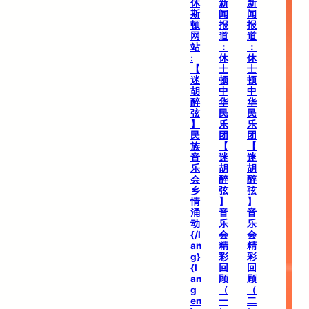
休
新
新
斯
闻
闻
顿
报
报
网
道
道
站
：
：
:
休
休
【
士
士
迷
顿
顿
胡
中
中
醉
华
华
弦
民
民
】
乐
乐
民
团
团
族
【
【
音
迷
迷
乐
胡
胡
会
醉
醉
乡
弦
弦
情
】
】
涌
音
音
动
乐
乐
{/l
会
会
an
精
精
g}
彩
彩
{l
回
回
an
顾
顾
g
（
（
en
一
二