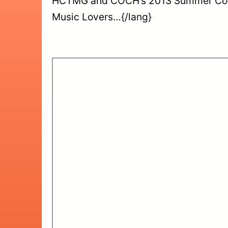
HCTMG and COCH’s 2013 Summer Con
Music Lovers…{/lang}