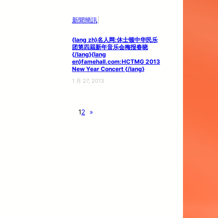
|
新聞簡訊
{lang zh}名人网:休士顿中华民乐
团第四屆新年音乐会梅报春晓
{/lang}{lang
en}famehall.com:HCTMG 2013
New Year Concert {/lang}
1 月 27, 2013
1
2
»