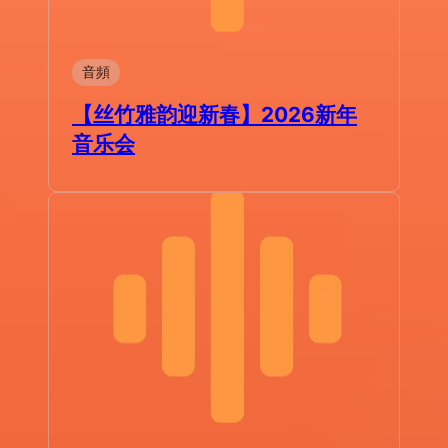
音頻
【丝竹雅韵迎新春】2026新年
音乐会