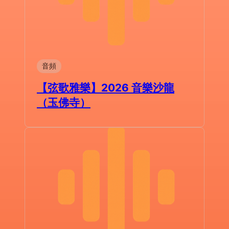
音頻
【弦歌雅樂】2026 音樂沙龍
（玉佛寺）