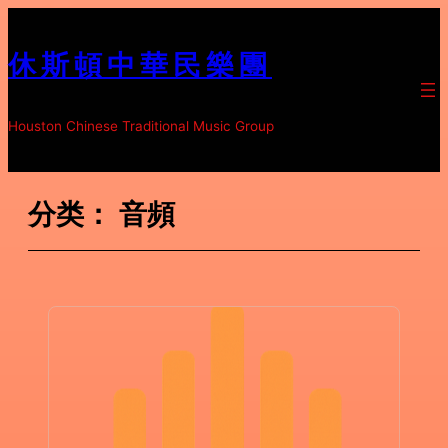
跳
至
休斯頓中華民樂團
内
容
Houston Chinese Traditional Music Group
分类：
音頻