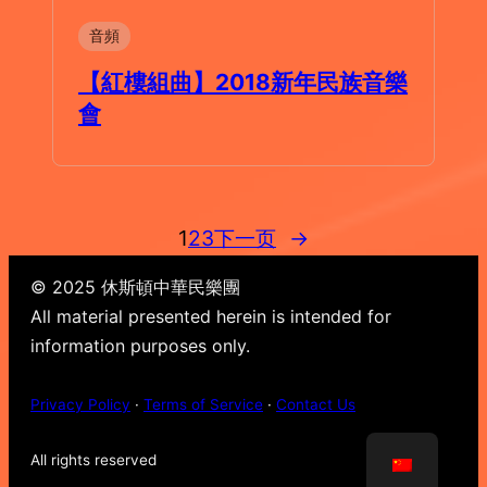
音頻
【紅樓組曲】2018新年民族音樂
會
1
2
3
下一页
→
© 2025 休斯頓中華民樂團
All material presented herein is intended for
information purposes only.
Privacy Policy
·
Terms of Service
·
Contact Us
All rights reserved