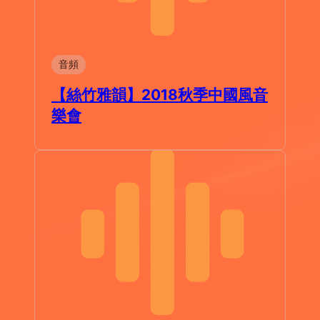
音頻
【絲竹雅韻】2018秋季中國風音
樂會