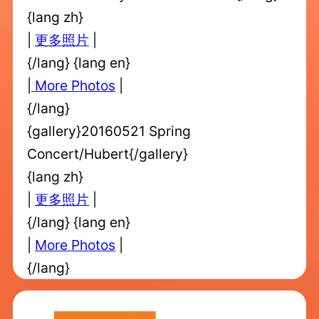
{lang zh}
|
更多照片
|
{/lang} {lang en}
|
More Photos
|
{/lang}
{gallery}20160521 Spring
Concert/Hubert{/gallery}
{lang zh}
|
更多照片
|
{/lang} {lang en}
|
More Photos
|
{/lang}