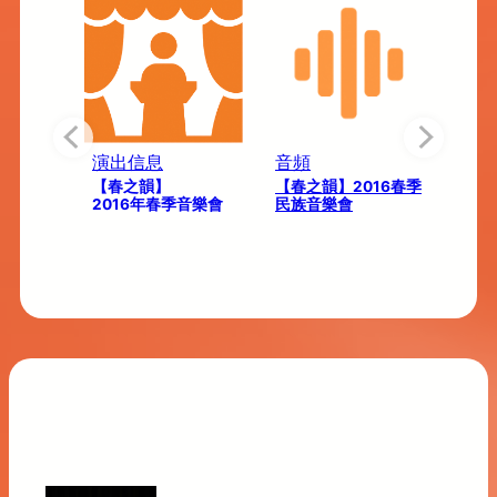
演出信息
音頻
相册
2016春季民
【春之韻】
【春之韻】2016春季
【春
目单
2016年春季音樂會
民族音樂會
季音
 en}
 Concert
ang}