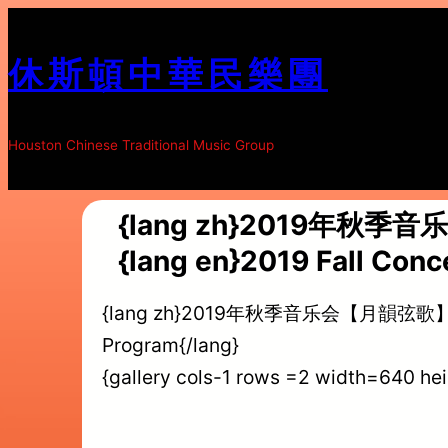
跳
至
休斯頓中華民樂團
内
容
Houston Chinese Traditional Music Group
{lang zh}2019年秋季
{lang en}2019 Fall Conc
{lang zh}2019年秋季音乐会【月韻弦歌】节目单{
Program{/lang}
{gallery cols-1 rows =2 width=640 h