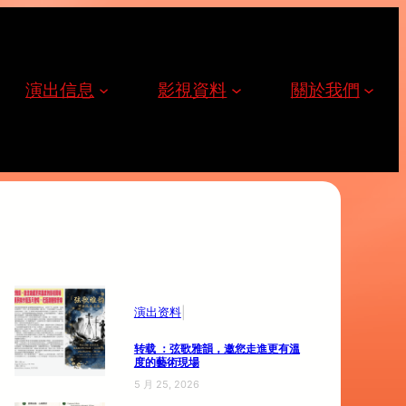
演出信息
影視資料
關於我們
|
演出资料
转载 ：弦歌雅韻，邀您走進更有溫
度的藝術現場
5 月 25, 2026