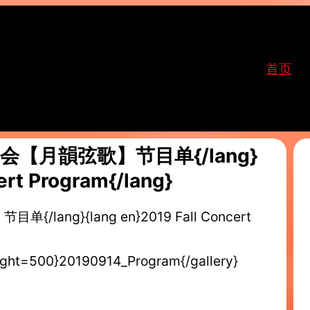
首页
音乐会【月韻弦歌】节目单{/lang}
ert Program{/lang}
/lang}{lang en}2019 Fall Concert
eight=500}20190914_Program{/gallery}