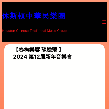
跳
至
休斯頓中華民樂團
内
容
Houston Chinese Traditional Music Group
【春梅樂響 龍騰飛 】
2024 第12届新年音樂會